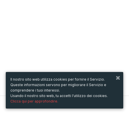
Il nostro sito web utilizza cookies per fornire il Servizio.
Queste informazioni servono per migliorare il Servizio e
comprendere i tuoi interessi.
Usando il nostro sito web, tu accetti l'utilizzo dei cookies.
Clicca qui per approfondire.
Metooo
Come funziona
Crea la tua pagina