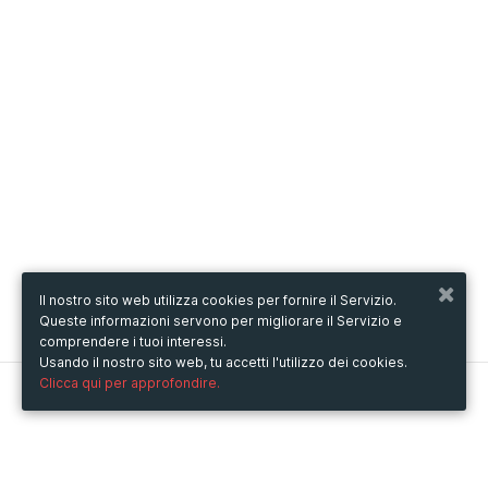
Il nostro sito web utilizza cookies per fornire il Servizio.
Queste informazioni servono per migliorare il Servizio e
comprendere i tuoi interessi.
Usando il nostro sito web, tu accetti l'utilizzo dei cookies.
Clicca qui per approfondire.
Metooo
Come funziona
Crea la tua pagina