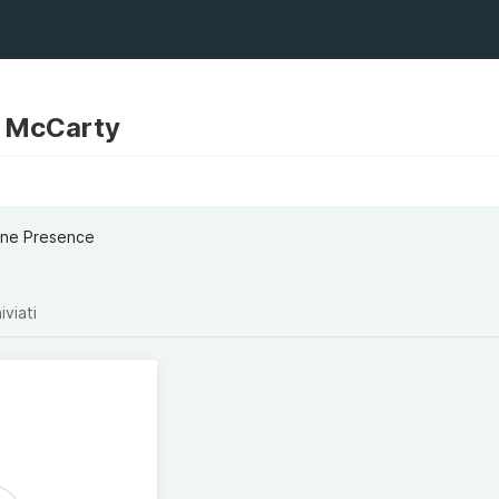
y McCarty
ine Presence
iviati