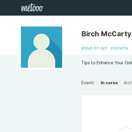
Birch McCart
shout-bt.xyz
contatta
Tips to Enhance Your Onl
Eventi:
In corso
Arch