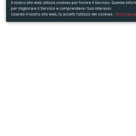
Il nostro sito web utilizza cookies per fornire il Servizio. Queste inf
per migliorare il Servizio e comprendere i tuoi interessi.
Usando il nostro sito web, tu accetti l'utilizzo dei cookies.
Clicca qui 
Metooo
Usa Metooo per
Come funziona
Fiere e Business
Crea la tua pagina
Conferenze e Congressi
Invita i contatti
Workshop e Corsi
Vendi i biglietti
Cultura
Racconta il tuo evento
Mostre e rassegne
Intrattenimento
Festival e Concerti
Non-profit
Crowdfunding
Sport
© Copyright 2013-2020 Metooo s.r.l.