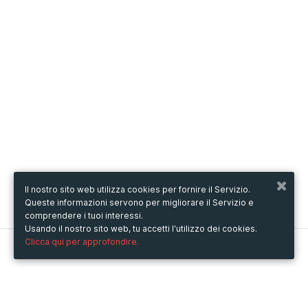
Il nostro sito web utilizza cookies per fornire il Servizio.
Queste informazioni servono per migliorare il Servizio e
comprendere i tuoi interessi.
Usando il nostro sito web, tu accetti l'utilizzo dei cookies.
Clicca qui per approfondire.
Metooo
Come funziona
Crea la tua pagina