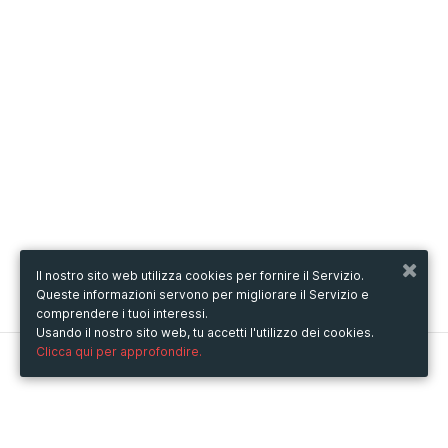
Il nostro sito web utilizza cookies per fornire il Servizio.
Queste informazioni servono per migliorare il Servizio e
comprendere i tuoi interessi.
Usando il nostro sito web, tu accetti l'utilizzo dei cookies.
Clicca qui per approfondire.
Metooo
Come funziona
Crea la tua pagina