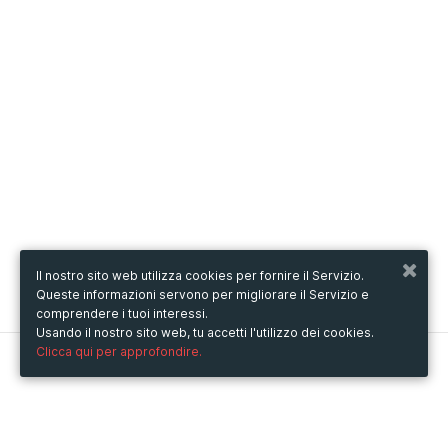
Il nostro sito web utilizza cookies per fornire il Servizio.
Queste informazioni servono per migliorare il Servizio e
comprendere i tuoi interessi.
Usando il nostro sito web, tu accetti l'utilizzo dei cookies.
Clicca qui per approfondire.
Metooo
Come funziona
Crea la tua pagina