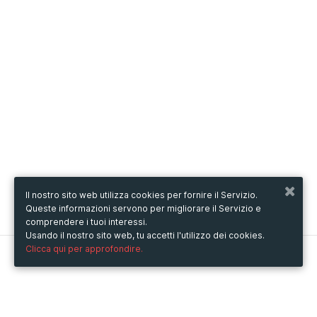
Il nostro sito web utilizza cookies per fornire il Servizio.
Queste informazioni servono per migliorare il Servizio e
comprendere i tuoi interessi.
Usando il nostro sito web, tu accetti l'utilizzo dei cookies.
Clicca qui per approfondire.
Metooo
Come funziona
Crea la tua pagina