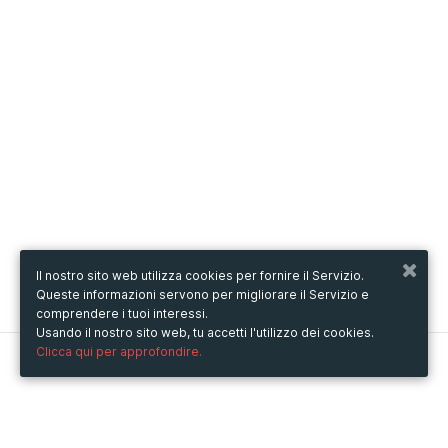
Il nostro sito web utilizza cookies per fornire il Servizio.
Queste informazioni servono per migliorare il Servizio e
comprendere i tuoi interessi.
Usando il nostro sito web, tu accetti l'utilizzo dei cookies.
Clicca qui per approfondire.
Metooo
Come funziona
Crea la tua pagina