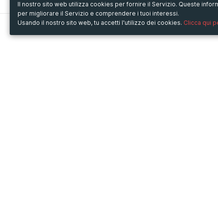
Il nostro sito web utilizza cookies per fornire il Servizio. Queste inf
per migliorare il Servizio e comprendere i tuoi interessi.
Usando il nostro sito web, tu accetti l'utilizzo dei cookies.
Clicca qui 
Metooo
Usa Metooo per
Come funziona
Fiere e Business
Crea la tua pagina
Conferenze e Congressi
Invita i contatti
Workshop e Corsi
Vendi i biglietti
Cultura
Racconta il tuo evento
Mostre e rassegne
Intrattenimento
Festival e Concerti
Non-profit
Crowdfunding
Sport
© Copyright 2013-2020 Metooo s.r.l.