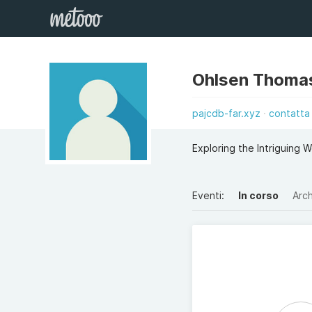
Ohlsen Thoma
pajcdb-far.xyz
contatta
Exploring the Intriguing 
Eventi:
In corso
Arch