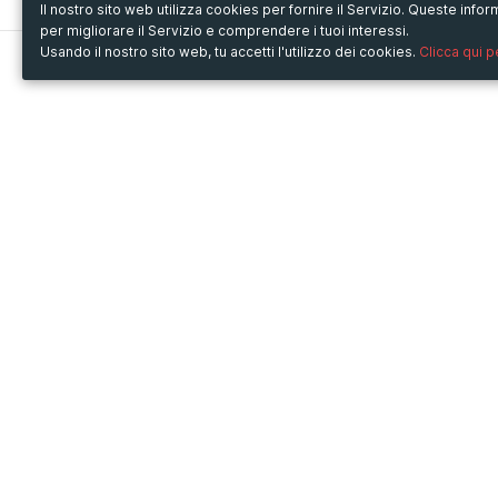
Il nostro sito web utilizza cookies per fornire il Servizio. Queste inf
per migliorare il Servizio e comprendere i tuoi interessi.
Usando il nostro sito web, tu accetti l'utilizzo dei cookies.
Clicca qui 
Metooo
Usa Metooo per
Come funziona
Fiere e Business
Crea la tua pagina
Conferenze e Congressi
Invita i contatti
Workshop e Corsi
Vendi i biglietti
Cultura
Racconta il tuo evento
Mostre e rassegne
Intrattenimento
Festival e Concerti
Non-profit
Crowdfunding
Sport
© Copyright 2013-2020 Metooo s.r.l.