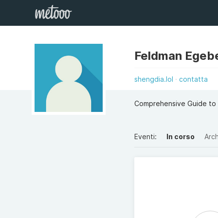
Feldman Egeb
shengdia.lol
contatta
Comprehensive Guide to 
Eventi:
In corso
Arch