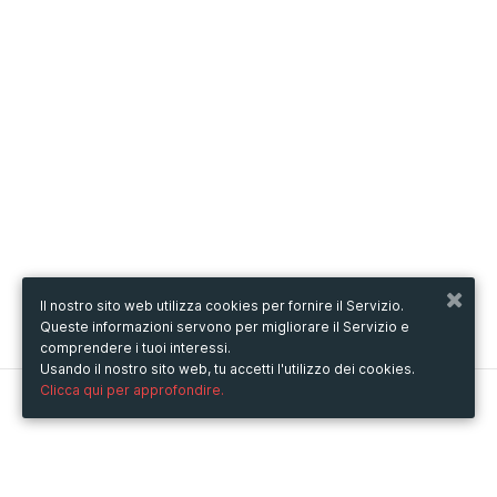
Il nostro sito web utilizza cookies per fornire il Servizio.
Queste informazioni servono per migliorare il Servizio e
comprendere i tuoi interessi.
Usando il nostro sito web, tu accetti l'utilizzo dei cookies.
Clicca qui per approfondire.
Metooo
Come funziona
Crea la tua pagina