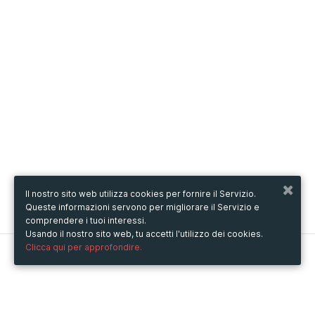
Il nostro sito web utilizza cookies per fornire il Servizio.
Queste informazioni servono per migliorare il Servizio e
comprendere i tuoi interessi.
Usando il nostro sito web, tu accetti l'utilizzo dei cookies.
Clicca qui per approfondire.
Metooo
Come funziona
Crea la tua pagina