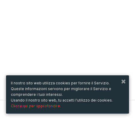
Il nostro sito web utilizza cookies per fornire il Servizio.
Queste informazioni servono per migliorare il Servizio e
comprendere i tuoi interessi.
Usando il nostro sito web, tu accetti l'utilizzo dei cookies.
Clicca qui per approfondire.
Metooo
Come funziona
Crea la tua pagina