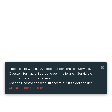
Il nostro sito web utilizza cookies per fornire il Servizio.
Queste informazioni servono per migliorare il Servizio e
comprendere i tuoi interessi.
Usando il nostro sito web, tu accetti l'utilizzo dei cookies.
Clicca qui per approfondire.
Metooo
Come funziona
Crea la tua pagina