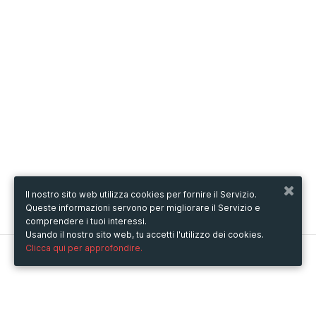
Il nostro sito web utilizza cookies per fornire il Servizio.
Queste informazioni servono per migliorare il Servizio e
comprendere i tuoi interessi.
Usando il nostro sito web, tu accetti l'utilizzo dei cookies.
Clicca qui per approfondire.
Metooo
Come funziona
Crea la tua pagina