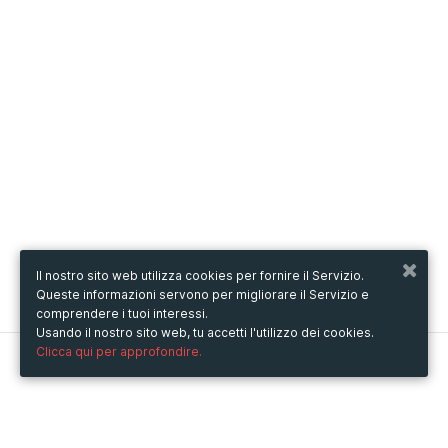
Il nostro sito web utilizza cookies per fornire il Servizio.
Queste informazioni servono per migliorare il Servizio e
comprendere i tuoi interessi.
Usando il nostro sito web, tu accetti l'utilizzo dei cookies.
Clicca qui per approfondire.
Metooo
Come funziona
Crea la tua pagina