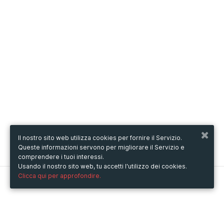
Il nostro sito web utilizza cookies per fornire il Servizio.
Queste informazioni servono per migliorare il Servizio e
comprendere i tuoi interessi.
Usando il nostro sito web, tu accetti l'utilizzo dei cookies.
Clicca qui per approfondire.
Metooo
Come funziona
Crea la tua pagina