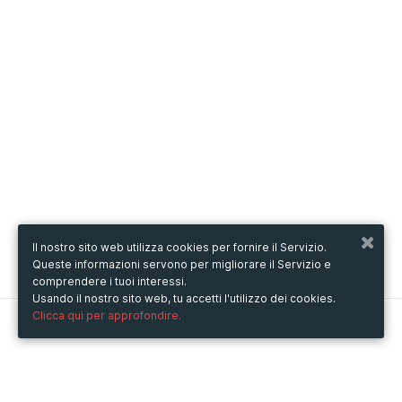
Il nostro sito web utilizza cookies per fornire il Servizio.
Queste informazioni servono per migliorare il Servizio e
comprendere i tuoi interessi.
Usando il nostro sito web, tu accetti l'utilizzo dei cookies.
Clicca qui per approfondire.
Metooo
Come funziona
Crea la tua pagina