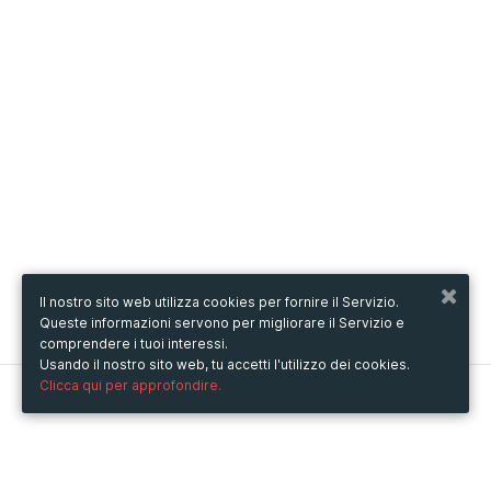
Il nostro sito web utilizza cookies per fornire il Servizio.
Queste informazioni servono per migliorare il Servizio e
comprendere i tuoi interessi.
Usando il nostro sito web, tu accetti l'utilizzo dei cookies.
Clicca qui per approfondire.
Metooo
Come funziona
Crea la tua pagina