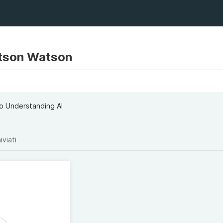
tson Watson
o Understanding AI
iviati