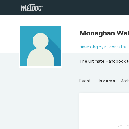
Monaghan Wa
timers-hg.xyz
contatta
The Ultimate Handbook t
Eventi:
In corso
Arch