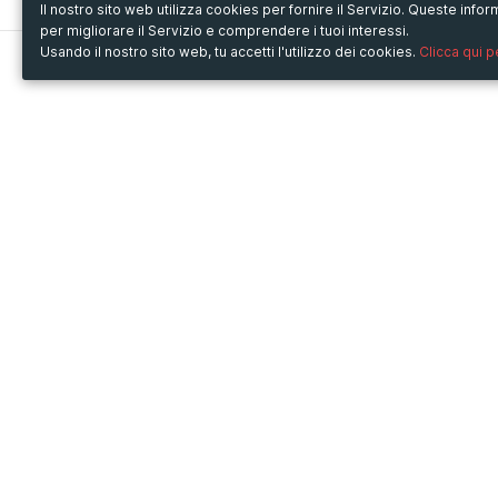
Il nostro sito web utilizza cookies per fornire il Servizio. Queste inf
per migliorare il Servizio e comprendere i tuoi interessi.
Usando il nostro sito web, tu accetti l'utilizzo dei cookies.
Clicca qui 
Metooo
Usa Metooo per
Come funziona
Fiere e Business
Crea la tua pagina
Conferenze e Congressi
Invita i contatti
Workshop e Corsi
Vendi i biglietti
Cultura
Racconta il tuo evento
Mostre e rassegne
Intrattenimento
Festival e Concerti
Non-profit
Crowdfunding
Sport
© Copyright 2013-2020 Metooo s.r.l.