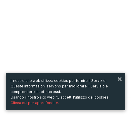
Il nostro sito web utilizza cookies per fornire il Servizio.
Queste informazioni servono per migliorare il Servizio e
comprendere i tuoi interessi.
Usando il nostro sito web, tu accetti l'utilizzo dei cookies.
Clicca qui per approfondire.
Metooo
Come funziona
Crea la tua pagina