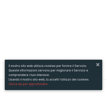
Il nostro sito web utilizza cookies per fornire il Servizio.
Queste informazioni servono per migliorare il Servizio e
comprendere i tuoi interessi.
Usando il nostro sito web, tu accetti l'utilizzo dei cookies.
Clicca qui per approfondire.
Metooo
Come funziona
Crea la tua pagina