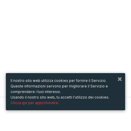
Il nostro sito web utilizza cookies per fornire il Servizio.
Queste informazioni servono per migliorare il Servizio e
comprendere i tuoi interessi.
Usando il nostro sito web, tu accetti l'utilizzo dei cookies.
Clicca qui per approfondire.
Metooo
Come funziona
Crea la tua pagina