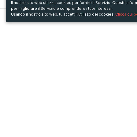
Il nostro sito web utilizza cookies per fornire il Servizio. Queste inf
per migliorare il Servizio e comprendere i tuoi interessi.
Usando il nostro sito web, tu accetti l'utilizzo dei cookies.
Clicca qui 
Metooo
Usa Metooo per
Come funziona
Fiere e Business
Crea la tua pagina
Conferenze e Congressi
Invita i contatti
Workshop e Corsi
Vendi i biglietti
Cultura
Racconta il tuo evento
Mostre e rassegne
Intrattenimento
Festival e Concerti
Non-profit
Crowdfunding
Sport
© Copyright 2013-2020 Metooo s.r.l.