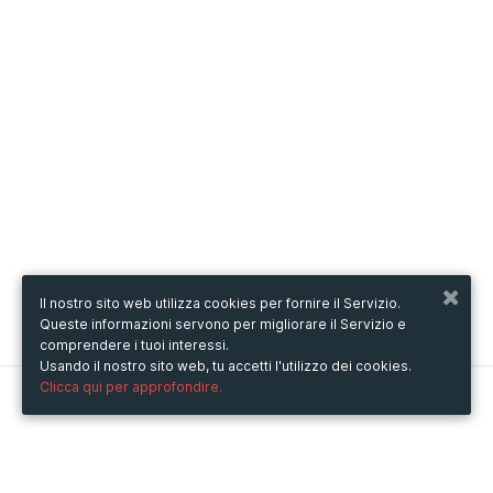
Il nostro sito web utilizza cookies per fornire il Servizio.
Queste informazioni servono per migliorare il Servizio e
comprendere i tuoi interessi.
Usando il nostro sito web, tu accetti l'utilizzo dei cookies.
Clicca qui per approfondire.
Metooo
Come funziona
Crea la tua pagina