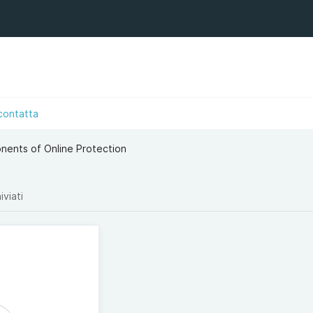
u
contatta
onents of Online Protection
iviati