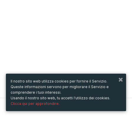
Il nostro sito web utilizza cookies per fornire il Servizio.
Queste informazioni servono per migliorare il Servizio e
comprendere i tuoi interessi.
Usando il nostro sito web, tu accetti l'utilizzo dei cookies.
Clicca qui per approfondire.
Metooo
Come funziona
Crea la tua pagina