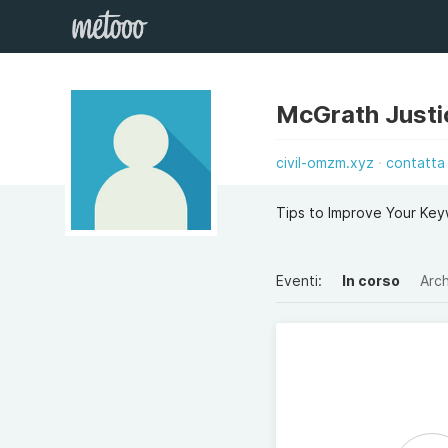
McGrath Justi
civil-omzm.xyz
contatta
Tips to Improve Your Key
Eventi:
In corso
Arch