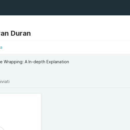
ran Duran
ta
e Wrapping: A In-depth Explanation
iviati