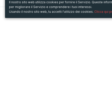
Il nostro sito web utilizza cookies per fornire il Servizio. Queste inf
per migliorare il Servizio e comprendere i tuoi interessi.
Usando il nostro sito web, tu accetti l'utilizzo dei cookies.
Clicca qui 
Metooo
Usa Metooo per
Come funziona
Fiere e Business
Crea la tua pagina
Conferenze e Congressi
Invita i contatti
Workshop e Corsi
Vendi i biglietti
Cultura
Racconta il tuo evento
Mostre e rassegne
Intrattenimento
Festival e Concerti
Non-profit
Crowdfunding
Sport
© Copyright 2013-2020 Metooo s.r.l.