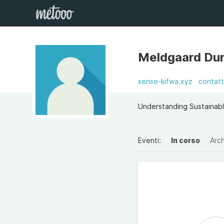
Meldgaard Du
sense-kifwa.xyz
contat
Understanding Sustainabl
Eventi:
In corso
Arch