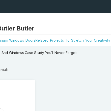
utler Butler
minium_Windows_DoorsRelated_Projects_To_Stretch_Your_Creativity
rs And Windows Case Study You'll Never Forget
iviati