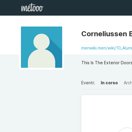
Corneliussen B
menwiki.men/wiki/10_Alu
This Is The Exterior Doo
Eventi:
In corso
Arch