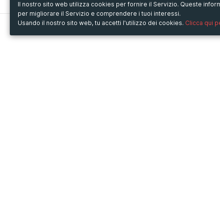
Il nostro sito web utilizza cookies per fornire il Servizio. Queste inf
per migliorare il Servizio e comprendere i tuoi interessi.
Usando il nostro sito web, tu accetti l'utilizzo dei cookies.
Clicca qui 
Metooo
Usa Metooo per
Come funziona
Fiere e Business
Crea la tua pagina
Conferenze e Congressi
Invita i contatti
Workshop e Corsi
Vendi i biglietti
Cultura
Racconta il tuo evento
Mostre e rassegne
Intrattenimento
Festival e Concerti
Non-profit
Crowdfunding
Sport
© Copyright 2013-2020 Metooo s.r.l.