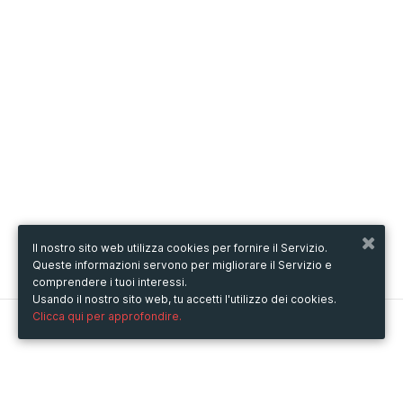
Il nostro sito web utilizza cookies per fornire il Servizio.
Queste informazioni servono per migliorare il Servizio e
comprendere i tuoi interessi.
Usando il nostro sito web, tu accetti l'utilizzo dei cookies.
Clicca qui per approfondire.
Metooo
Come funziona
Crea la tua pagina