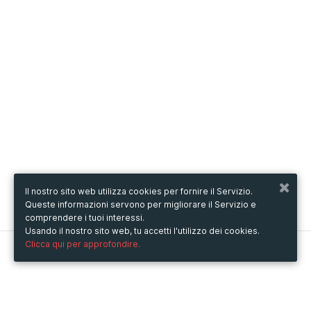
Il nostro sito web utilizza cookies per fornire il Servizio.
Queste informazioni servono per migliorare il Servizio e
comprendere i tuoi interessi.
Usando il nostro sito web, tu accetti l'utilizzo dei cookies.
Clicca qui per approfondire.
Metooo
Come funziona
Crea la tua pagina