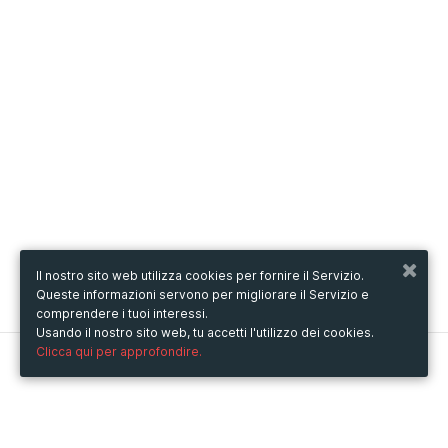
Il nostro sito web utilizza cookies per fornire il Servizio.
Queste informazioni servono per migliorare il Servizio e
comprendere i tuoi interessi.
Usando il nostro sito web, tu accetti l'utilizzo dei cookies.
Clicca qui per approfondire.
Metooo
Come funziona
Crea la tua pagina