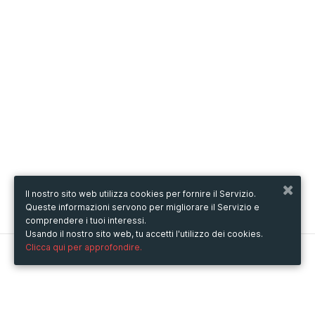
Il nostro sito web utilizza cookies per fornire il Servizio.
Queste informazioni servono per migliorare il Servizio e
comprendere i tuoi interessi.
Usando il nostro sito web, tu accetti l'utilizzo dei cookies.
Clicca qui per approfondire.
Metooo
Come funziona
Crea la tua pagina