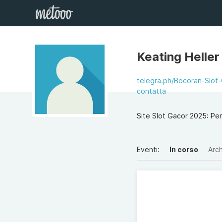
Keating Heller
telegra.ph/Bocoran-Slot
contatta
Site Slot Gacor 2025: P
Eventi:
In corso
Arch