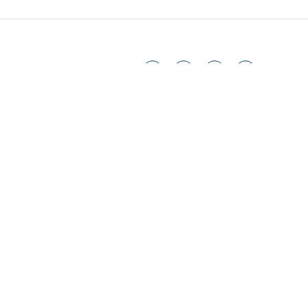
CAMBIA PAESE