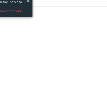
ormazioni servono
per approfondire.
Risorse
Blog
Help
Press Kit
Esplora eventi
Privacy Policy
Termini d'uso
GDPR