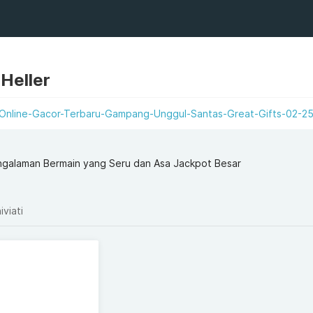
 Heller
-Online-Gacor-Terbaru-Gampang-Unggul-Santas-Great-Gifts-02-2
engalaman Bermain yang Seru dan Asa Jackpot Besar
iviati