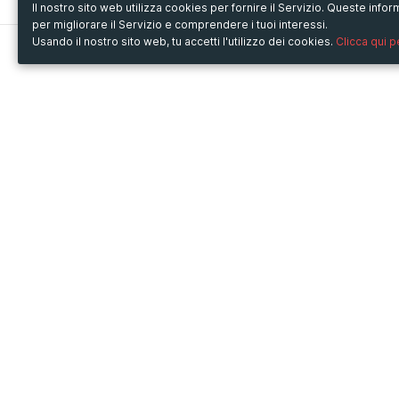
Il nostro sito web utilizza cookies per fornire il Servizio. Queste inf
per migliorare il Servizio e comprendere i tuoi interessi.
Usando il nostro sito web, tu accetti l'utilizzo dei cookies.
Clicca qui 
Metooo
Usa Metooo per
Come funziona
Fiere e Business
Crea la tua pagina
Conferenze e Congressi
Invita i contatti
Workshop e Corsi
Vendi i biglietti
Cultura
Racconta il tuo evento
Mostre e rassegne
Intrattenimento
Festival e Concerti
Non-profit
Crowdfunding
Sport
© Copyright 2013-2020 Metooo s.r.l.