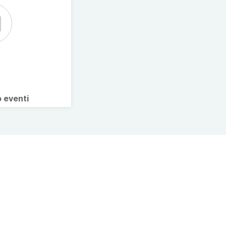
o eventi