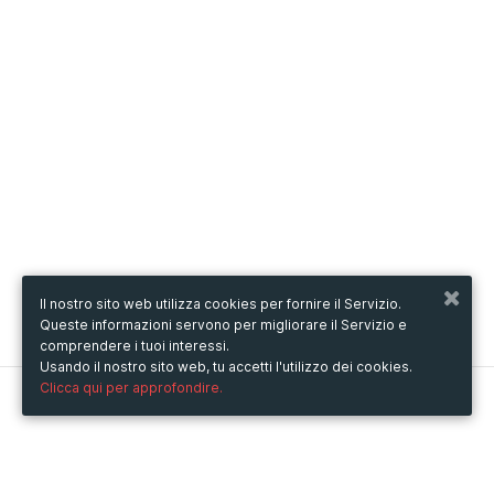
Il nostro sito web utilizza cookies per fornire il Servizio.
Queste informazioni servono per migliorare il Servizio e
comprendere i tuoi interessi.
Usando il nostro sito web, tu accetti l'utilizzo dei cookies.
Clicca qui per approfondire.
Metooo
Come funziona
Crea la tua pagina