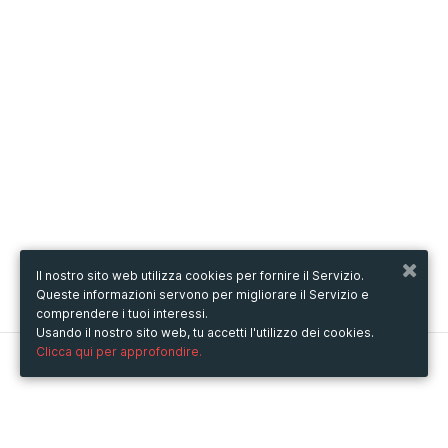
Il nostro sito web utilizza cookies per fornire il Servizio.
Queste informazioni servono per migliorare il Servizio e
comprendere i tuoi interessi.
Usando il nostro sito web, tu accetti l'utilizzo dei cookies.
Clicca qui per approfondire.
Metooo
Come funziona
Crea la tua pagina