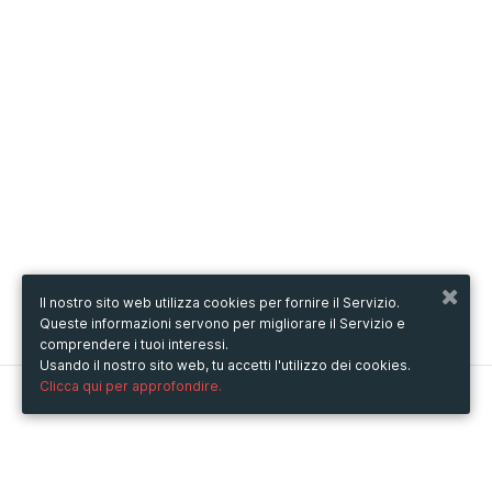
Il nostro sito web utilizza cookies per fornire il Servizio.
Queste informazioni servono per migliorare il Servizio e
comprendere i tuoi interessi.
Usando il nostro sito web, tu accetti l'utilizzo dei cookies.
Clicca qui per approfondire.
Metooo
Come funziona
Crea la tua pagina