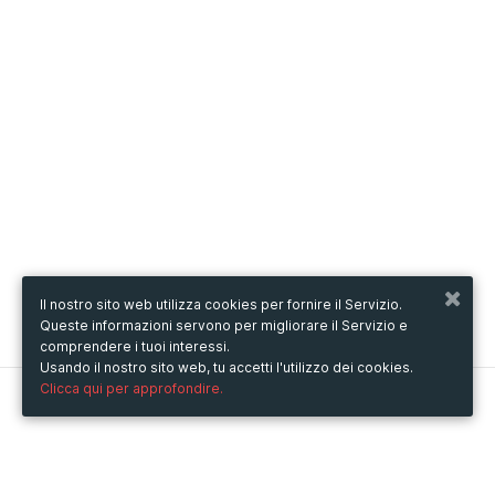
Il nostro sito web utilizza cookies per fornire il Servizio.
Queste informazioni servono per migliorare il Servizio e
comprendere i tuoi interessi.
Usando il nostro sito web, tu accetti l'utilizzo dei cookies.
Clicca qui per approfondire.
Metooo
Come funziona
Crea la tua pagina