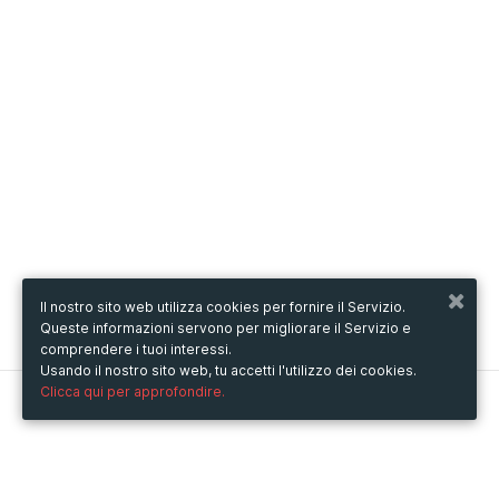
Il nostro sito web utilizza cookies per fornire il Servizio.
Queste informazioni servono per migliorare il Servizio e
comprendere i tuoi interessi.
Usando il nostro sito web, tu accetti l'utilizzo dei cookies.
Clicca qui per approfondire.
Metooo
Come funziona
Crea la tua pagina