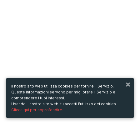
Il nostro sito web utilizza cookies per fornire il Servizio.
Queste informazioni servono per migliorare il Servizio e
comprendere i tuoi interessi.
Usando il nostro sito web, tu accetti l'utilizzo dei cookies.
Clicca qui per approfondire.
Metooo
Come funziona
Crea la tua pagina