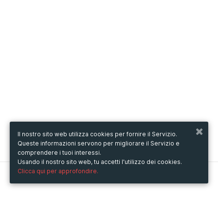
Il nostro sito web utilizza cookies per fornire il Servizio.
Queste informazioni servono per migliorare il Servizio e
comprendere i tuoi interessi.
Usando il nostro sito web, tu accetti l'utilizzo dei cookies.
Clicca qui per approfondire.
Metooo
Come funziona
Crea la tua pagina