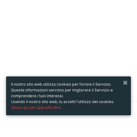
Il nostro sito web utilizza cookies per fornire il Servizio.
Queste informazioni servono per migliorare il Servizio e
comprendere i tuoi interessi.
Usando il nostro sito web, tu accetti l'utilizzo dei cookies.
Clicca qui per approfondire.
Metooo
Come funziona
Crea la tua pagina