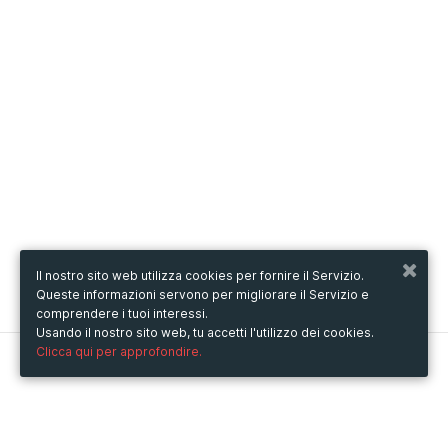
Il nostro sito web utilizza cookies per fornire il Servizio.
Queste informazioni servono per migliorare il Servizio e
comprendere i tuoi interessi.
Usando il nostro sito web, tu accetti l'utilizzo dei cookies.
Clicca qui per approfondire.
Metooo
Come funziona
Crea la tua pagina