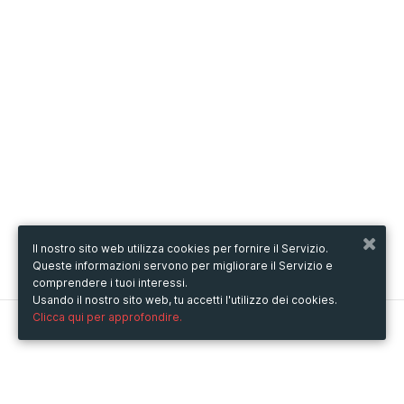
Il nostro sito web utilizza cookies per fornire il Servizio.
Queste informazioni servono per migliorare il Servizio e
comprendere i tuoi interessi.
Usando il nostro sito web, tu accetti l'utilizzo dei cookies.
Clicca qui per approfondire.
Metooo
Come funziona
Crea la tua pagina