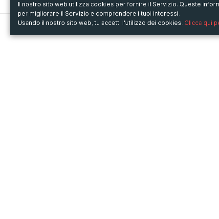
Il nostro sito web utilizza cookies per fornire il Servizio. Queste inf
per migliorare il Servizio e comprendere i tuoi interessi.
Usando il nostro sito web, tu accetti l'utilizzo dei cookies.
Clicca qui 
Metooo
Usa Metooo per
Come funziona
Fiere e Business
Crea la tua pagina
Conferenze e Congressi
Invita i contatti
Workshop e Corsi
Vendi i biglietti
Cultura
Racconta il tuo evento
Mostre e rassegne
Intrattenimento
Festival e Concerti
Non-profit
Crowdfunding
Sport
© Copyright 2013-2020 Metooo s.r.l.