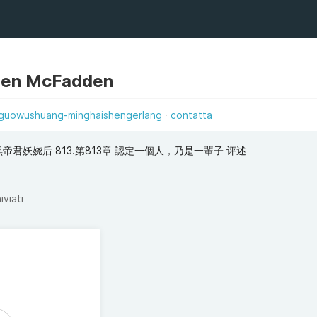
den McFadden
guowushuang-minghaishengerlang
contatta
帝君妖娆后 813.第813章 認定一個人，乃是一輩子 评述
iviati