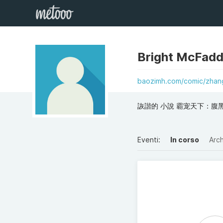
Bright McFad
baozimh.com/comic/zhan
詼諧的 小說 霸宠天下：腹黑
Eventi:
In corso
Arch