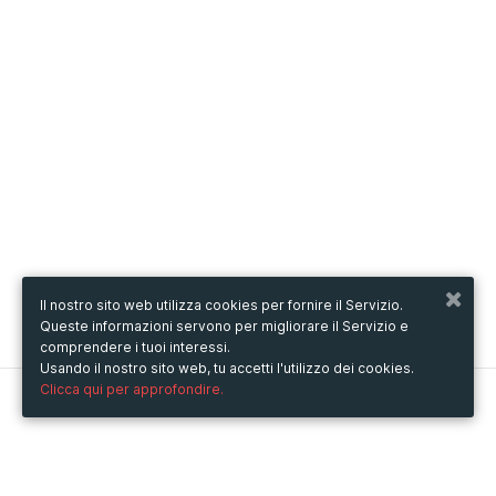
Il nostro sito web utilizza cookies per fornire il Servizio.
Queste informazioni servono per migliorare il Servizio e
comprendere i tuoi interessi.
Usando il nostro sito web, tu accetti l'utilizzo dei cookies.
Clicca qui per approfondire.
Metooo
Come funziona
Crea la tua pagina