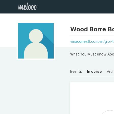
Wood Borre B
vinaconex6.com.vn/gioi-t
What You Must Know Abo
Eventi:
In corso
Arch