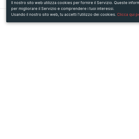
Il nostro sito web utilizza cookies per fornire il Servizio. Queste inf
per migliorare il Servizio e comprendere i tuoi interessi.
Usando il nostro sito web, tu accetti l'utilizzo dei cookies.
Clicca qui 
Metooo
Usa Metooo per
Come funziona
Fiere e Business
Crea la tua pagina
Conferenze e Congressi
Invita i contatti
Workshop e Corsi
Vendi i biglietti
Cultura
Racconta il tuo evento
Mostre e rassegne
Intrattenimento
Festival e Concerti
Non-profit
Crowdfunding
Sport
© Copyright 2013-2020 Metooo s.r.l.