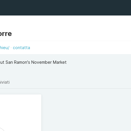
orre
hieu/
contatta
ut San Ramon's November Market
iviati