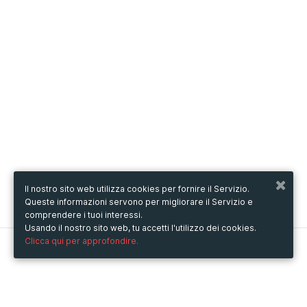
Il nostro sito web utilizza cookies per fornire il Servizio.
Queste informazioni servono per migliorare il Servizio e
comprendere i tuoi interessi.
Usando il nostro sito web, tu accetti l'utilizzo dei cookies.
Clicca qui per approfondire.
Metooo
Come funziona
Crea la tua pagina