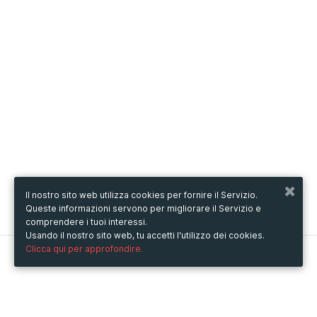
Il nostro sito web utilizza cookies per fornire il Servizio.
Queste informazioni servono per migliorare il Servizio e
comprendere i tuoi interessi.
Usando il nostro sito web, tu accetti l'utilizzo dei cookies.
Clicca qui per approfondire.
Metooo
Come funziona
Crea la tua pagina